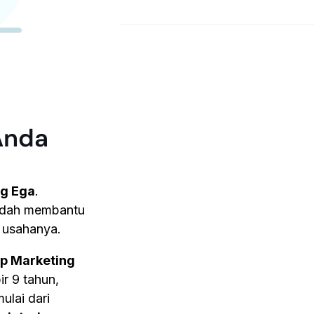
Anda
g Ega
.
dah membantu
 usahanya.
pp Marketing
r 9 tahun,
ulai dari