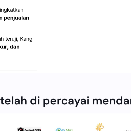
ningkatkan
an penjualan
 teruji, Kang
kur, dan
.
 telah di percayai mend