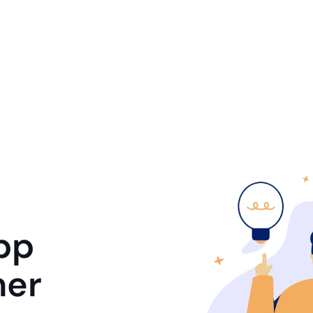
pp
mer