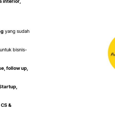
 interior,
ng
yang sudah
untuk bisnis-
e, follow up,
tartup,
 CS &