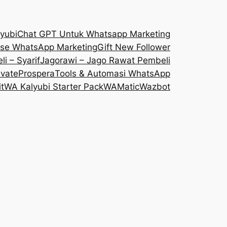
yubi
Chat GPT Untuk Whatsapp Marketing
se WhatsApp Marketing
Gift New Follower
i – Syarif
Jagorawi – Jago Rawat Pembeli
vate
Prospera
Tools & Automasi WhatsApp
t
WA Kalyubi Starter Pack
WAMatic
Wazbot