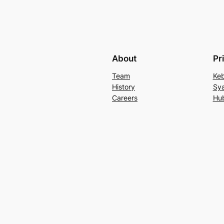
About
Pr
Team
Keb
History
Sya
Careers
Hu