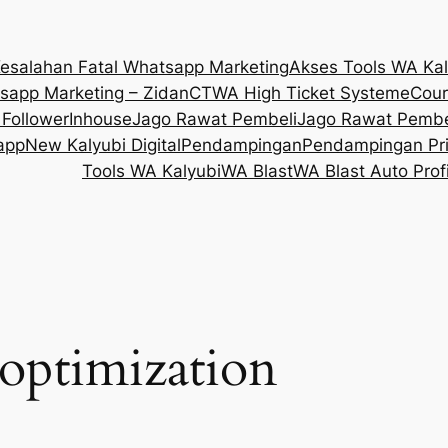
esalahan Fatal Whatsapp Marketing
Akses Tools WA Kal
sapp Marketing – Zidan
CTWA High Ticket System
eCour
Follower
Inhouse
Jago Rawat Pembeli
Jago Rawat Pembel
app
New Kalyubi Digital
Pendampingan
Pendampingan Pri
Tools WA Kalyubi
WA Blast
WA Blast Auto Profi
optimization